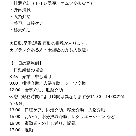
・排泄介助（トイレ誘導、オムツ交換など）
・身体清拭
・入浴介助
・整容、口腔ケア
・移乗介助
★日勤,早番,遅番,夜勤の勤務があります。
★ブランクある方・未経験の方も大歓迎♪
【一日の勤務例】
～日勤業務の場合～
8:45 始業、申し送り
9:00 排泄介助、入浴介助、シーツ交換
12:00 食事介助、服薬介助
休憩（勤務時間により時間は異なりますが11:30～14:00の間
で45分）
13:00 口腔ケア、排泄介助、移乗介助、入浴介助
15:00 おやつ、水分摂取介助、レクリエーション など
16:30 夜勤者への申し送り、記録
17:00 退勤