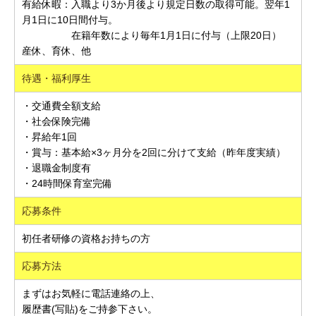
有給休暇：入職より3か月後より規定日数の取得可能。翌年1
月1日に10日間付与。
在籍年数により毎年1月1日に付与（上限20日）
産休、育休、他
待遇・福利厚生
・交通費全額支給
・社会保険完備
・昇給年1回
・賞与：基本給×3ヶ月分を2回に分けて支給（昨年度実績）
・退職金制度有
・24時間保育室完備
応募条件
初任者研修の資格お持ちの方
応募方法
まずはお気軽に電話連絡の上、
履歴書(写貼)をご持参下さい。