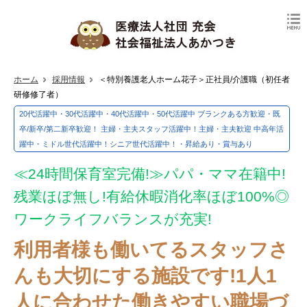
ホーム
採用情報
＜特別養護老人ホーム花子＞正社員/介護職（初任者
研修修了者）
20代活躍中・30代活躍中・40代活躍中・50代活躍中 ブランクある方歓迎・既
卒/新卒/第二新卒歓迎！ 主婦・主夫スタッフ活躍中！主婦・主夫歓迎 中高年活
躍中・ミドル世代活躍中！シニア世代活躍中！・昇給あり・賞与あり
≪24時間保育室完備!≫パパ・ママ在籍中!
残業ほぼ無し!有給休暇消化率ほぼ100%◎
ワークライフバランスが充実!
利用者様も働いてるスタッフさ
んも大切にする施設です!1人1
人に合わせた働きやすい職場づ